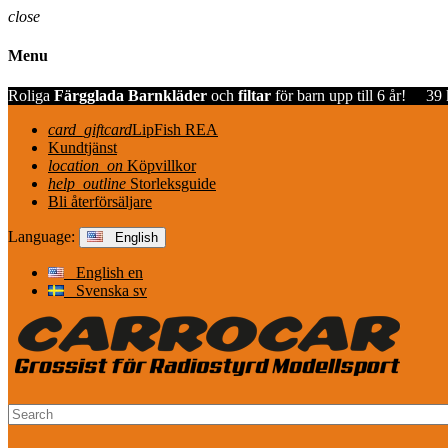
close
Menu
Roliga
Färgglada Barnkläder
och
filtar
för barn upp till 6 år!
39 
card_giftcard
LipFish REA
Kundtjänst
location_on
Köpvillkor
help_outline
Storleksguide
Bli återförsäljare
Language:
English
English
en
Svenska
sv