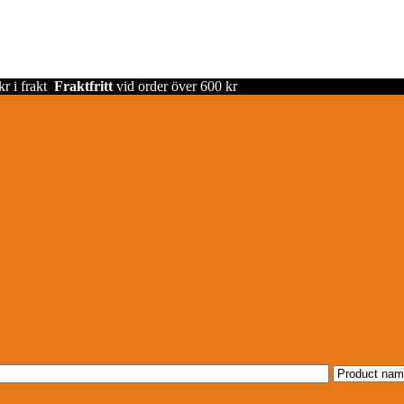
kr i frakt
Fraktfritt
vid order över 600 kr