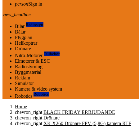
person
Sign in
view_headline
Radiostyrt
Bilar
Båtar
Flygplan
Helikoptrar
Drönare
Tillbehör
Nitro-Motorer
Elmotorer & ESC
Radiostyrning
Byggmaterial
Reklam
Simulator
Kamera & video system
Robotics
Robotics
Home
chevron_right
BLACK FRIDAY ERBJUDANDE
chevron_right
Drönare
chevron_right
XK X260 Drönare FPV (5,8G) kamera RTF