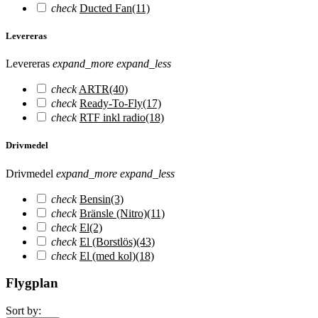
check
Ducted Fan
(11)
Levereras
Levereras
expand_more
expand_less
check
ARTR
(40)
check
Ready-To-Fly
(17)
check
RTF inkl radio
(18)
Drivmedel
Drivmedel
expand_more
expand_less
check
Bensin
(3)
check
Bränsle (Nitro)
(11)
check
El
(2)
check
El (Borstlös)
(43)
check
El (med kol)
(18)
Flygplan
Sort by: