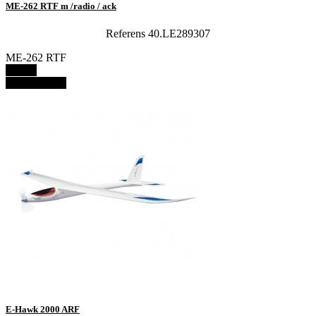
ME-262 RTF m /radio / ack
Referens 40.LE289307
ME-262 RTF
Details
View details
E-Hawk 2000 ARF