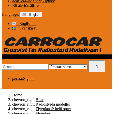
help_outline
Storleksguide
Bli återförsäljare
Language:
English
English
en
Svenska
sv
view_headline

person
Sign in
Home
chevron_right
Bilar
chevron_right
Radiostyrda modeller
chevron_right
Flygplan & helikopter
chevron_right
Flygplan