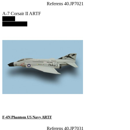
Referens 40.JP7021
A-7 Corsair II ARTF
Details
View details
F-4N Phantom US Navy ARTF
Referens 40.JP7031