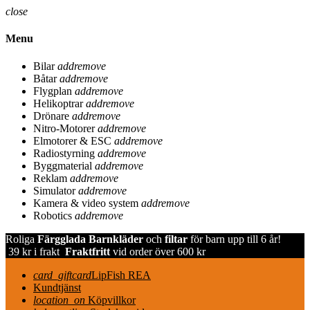
close
Menu
Bilar
add
remove
Båtar
add
remove
Flygplan
add
remove
Helikoptrar
add
remove
Drönare
add
remove
Nitro-Motorer
add
remove
Elmotorer & ESC
add
remove
Radiostyrning
add
remove
Byggmaterial
add
remove
Reklam
add
remove
Simulator
add
remove
Kamera & video system
add
remove
Robotics
add
remove
Roliga
Färgglada Barnkläder
och
filtar
för barn upp till 6 år!
39 kr i frakt
Fraktfritt
vid order över 600 kr
card_giftcard
LipFish REA
Kundtjänst
location_on
Köpvillkor