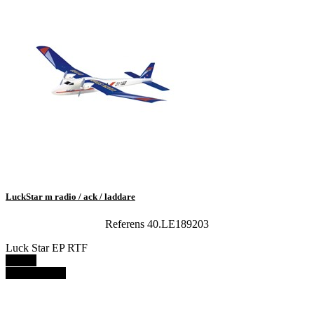
LuckStar m radio / ack / laddare
Referens 40.LE189203
Luck Star EP RTF
Details
View details