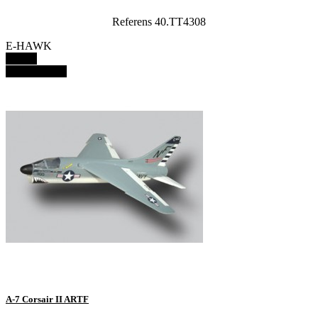
Referens 40.TT4308
E-HAWK
Details
View details
A-7 Corsair II ARTF