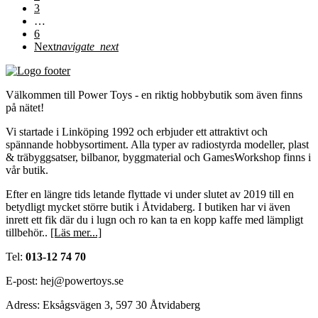
3
…
6
Next
navigate_next
Välkommen till Power Toys - en riktig hobbybutik som även finns
på nätet!
Vi startade i Linköping 1992 och erbjuder ett attraktivt och
spännande hobbysortiment. Alla typer av radiostyrda modeller, plast
& träbyggsatser, bilbanor, byggmaterial och GamesWorkshop finns i
vår butik.
Efter en längre tids letande flyttade vi under slutet av 2019 till en
betydligt mycket större butik i Åtvidaberg. I butiken har vi även
inrett ett fik där du i lugn och ro kan ta en kopp kaffe med lämpligt
tillbehör..
[Läs mer...]
Tel:
013-12 74 70
E-post: hej@powertoys.se
Adress: Eksågsvägen 3, 597 30 Åtvidaberg