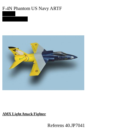
F-4N Phantom US Navy ARTF
Details
View details
AMX Light Attack Fighter
Referens 40.JP7041