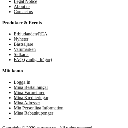
Legal Notice
About us
Contact us
Produkter & Events
Erbjudanden/REA
Nyheter
Bästsäljare
Varumärken
Sidkarta
FAQ (vanliga frågor)
Mitt konto
Logga In
Mina Beställningar
Mina Varureturer
Mina Krediteringar
Mina Adresser
Min Personliga Information
Mina Rabattkuponger
Copyright © 2020 carrocar.se - All rights reserved.